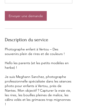
i
n
Envoyer une demande
Description du service
Photographe enfant à Vertou – Des
souvenirs plein de rires et de couleurs !
Hello les parents (et les petits modèles en
herbe) !
Je suis Meghann Sanchez, photographe
professionnelle spécialisée dans les séances
photo pour enfants à Vertou, près de
Nantes. Mon objectif ? Capturer la vraie vie,
les rires, les bouilles pleines de malice, les
câlins volés et les grimaces trop mignonnes
!