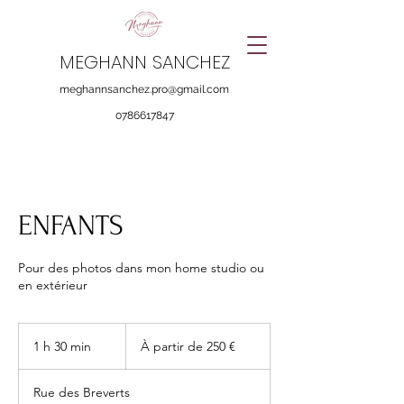
MEGHANN SANCHEZ
meghannsanchez.pro@gmail.com
0786617847
ENFANTS
Pour des photos dans mon home studio ou
en extérieur
À
partir
1 h 30 min
1
À partir de 250 €
de
250
3
euros
0
Rue des Breverts
m